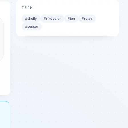
ТЕГИ
#
shelly
#
rf-dealer
#
ion
#
relay
#
sensor