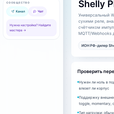
Shelly P
СООБЩЕСТВО
Канал
Чат
Универсальный Wi
сухими реле, ан
Нужна настройка? Найдите
счётчиком импул
мастера →
MQTT/Webhooks д
ИОН РФ-дилер She
Проверить пер
Нужен ли ноль в по
влезет ли корпус
Поддержку внешнег
toggle, momentary, 
Тип нагрузки: обычн