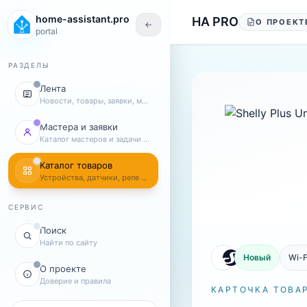
Перейти к содержанию
home-assistant.pro
HA PRO
О ПРОЕКТ
←
portal
РАЗДЕЛЫ
Лента
Новости, товары, заявки, мастера
Мастера и заявки
Каталог мастеров и задачи клиентов
Каталог товаров
Устройства, датчики, реле и комплекты
СЕРВИС
Поиск
Найти по сайту
Новый
Wi-F
О проекте
Доверие и правила
КАРТОЧКА ТОВА