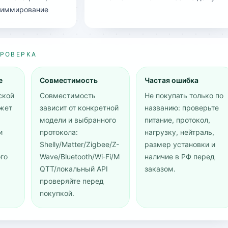
 диммирование
ПРОВЕРКА
е
Совместимость
Частая ошибка
ской
Совместимость
Не покупать только по
жет
зависит от конкретной
названию: проверьте
модели и выбранного
питание, протокол,
и
протокола:
нагрузку, нейтраль,
Shelly/Matter/Zigbee/Z-
размер установки и
го
Wave/Bluetooth/Wi‑Fi/M
наличие в РФ перед
QTT/локальный API
заказом.
проверяйте перед
покупкой.