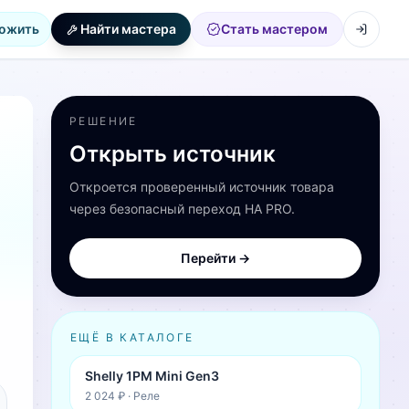
ожить
Найти мастера
Стать мастером
РЕШЕНИЕ
Открыть источник
Откроется проверенный источник товара
через безопасный переход HA PRO.
Перейти →
ЕЩЁ В КАТАЛОГЕ
Shelly 1PM Mini Gen3
2 024 ₽
·
Реле