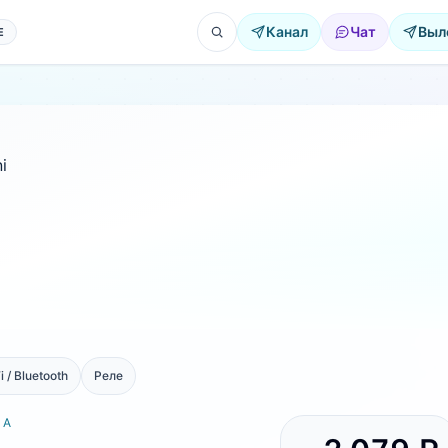
Канал
Чат
Выл
Е
i / Bluetooth
Реле
РА