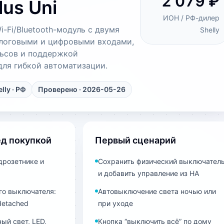
2 079 ₽
lus Uni
ИОН / РФ-дилер
-Fi/Bluetooth-модуль с двумя
Shelly
алоговыми и цифровыми входами,
ьсов и поддержкой
ля гибкой автоматизации.
lly
· РФ
Проверено · 2026-05-26
ед покупкой
Первый сценарий
дрозетнике и
Сохранить физический выключател
и добавить управление из HA
о выключателя:
Автовыключение света ночью или
detached
при уходе
ый свет, LED,
Кнопка “выключить всё” по дому