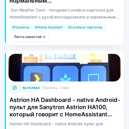
нормальным…
️ Sun Weather Card - погодная Lovelace-карточка для
HomeAssistant с дугой восхода/заката и нормальным
прогнозом, а не просто «сейчас +24 и облачко».
#
Проекты
#
Home Assistant
#
Lovelace-карточка
Лента новостей
→
Проекты
·
2 мин
МАТЕРИАЛ
Astrion HA Dashboard - native Android-
пульт для Sanytron Astrion HA100,
который говорит с HomeAssistant…
Astrion HA Dashboard - native Android-пульт для