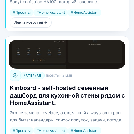
Sanytron Astrion HA100, который говорит с
HomeAssistant напрямую по WebSocket.
#
Проекты
#
Home Assistant
#
HomeAssistant
Лента новостей
→
Проекты
·
2 мин
МАТЕРИАЛ
Kinboard - self-hosted семейный
дашборд для кухонной стены рядом с
HomeAssistant.
Это не замена Lovelace, а отдельный always-on экран
для быта: календарь, список покупок, задачи, погода,
фото и smart home в одном kiosk-интерфейсе. Данные у
#
Проекты
#
Home Assistant
#
HomeAssistant