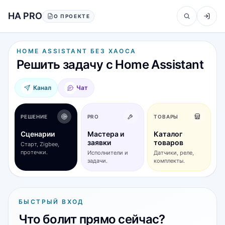
Перейти к содержанию
HA PRO
О ПРОЕКТЕ
HOME ASSISTANT БЕЗ ХАОСА
Решить задачу с Home Assistant
Канал
Чат
РЕШЕНИЕ
PRO
ТОВАРЫ
Сценарии
Мастера и
Каталог
заявки
товаров
Старт, Zigbee,
протечки.
Исполнители и
Датчики, реле,
задачи.
комплекты.
БЫСТРЫЙ ВХОД
Что болит прямо сейчас?