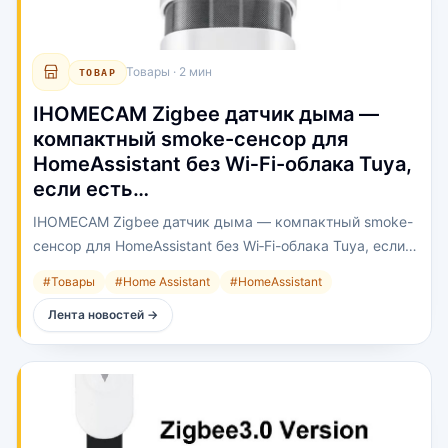
Товары
·
2 мин
ТОВАР
IHOMECAM Zigbee датчик дыма —
компактный smoke-сенсор для
HomeAssistant без Wi‑Fi-облака Tuya,
если есть…
IHOMECAM Zigbee датчик дыма — компактный smoke-
сенсор для HomeAssistant без Wi‑Fi-облака Tuya, если
есть Zigbee2MQTT / ZHA.
#
Товары
#
Home Assistant
#
HomeAssistant
Лента новостей
→