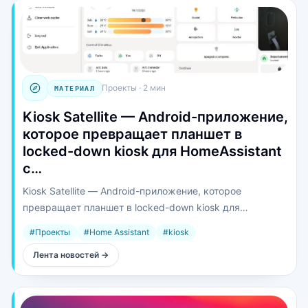
Проекты
·
2 мин
МАТЕРИАЛ
Kiosk Satellite — Android-приложение,
которое превращает планшет в
locked-down kiosk для HomeAssistant
с…
Kiosk Satellite — Android-приложение, которое
превращает планшет в locked-down kiosk для
HomeAssistant с нативным wake word.
#
Проекты
#
Home Assistant
#
kiosk
Лента новостей
→