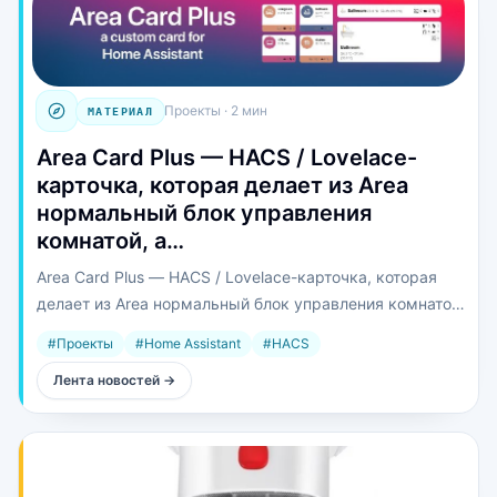
Проекты
·
2 мин
МАТЕРИАЛ
Area Card Plus — HACS / Lovelace-
карточка, которая делает из Area
нормальный блок управления
комнатой, а…
Area Card Plus — HACS / Lovelace-карточка, которая
делает из Area нормальный блок управления комнатой,
а не пустую плитку «название + картинка».
#
Проекты
#
Home Assistant
#
HACS
Лента новостей
→