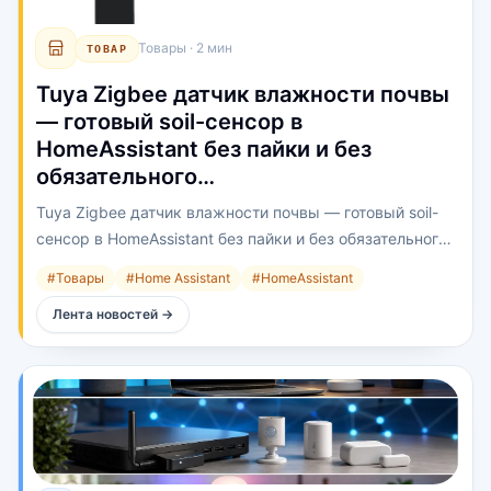
Товары
·
2 мин
ТОВАР
Tuya Zigbee датчик влажности почвы
— готовый soil-сенсор в
HomeAssistant без пайки и без
обязательного…
Tuya Zigbee датчик влажности почвы — готовый soil-
сенсор в HomeAssistant без пайки и без обязательного
облака Tuya, если есть Zigbee2MQTT / ZHA.
#
Товары
#
Home Assistant
#
HomeAssistant
Лента новостей
→