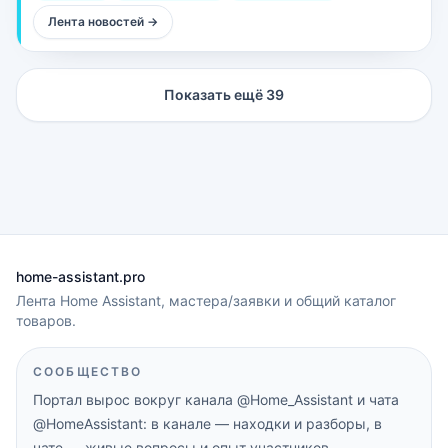
себя, multi-device sync в реальном времени, а телефон
Лента новостей
→
и настенный планшет смотрят в одну семью.
Показать ещё
39
home-assistant.pro
Лента Home Assistant, мастера/заявки и общий каталог
товаров.
СООБЩЕСТВО
Портал вырос вокруг канала
@Home_Assistant
и чата
@HomeAssistant
: в канале — находки и разборы, в
чате — живые вопросы и опыт участников.