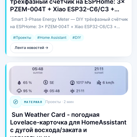
трёхфазный счётчик на ESPHome: 3×
PZEM-004T + Xiao ESP32-C6/C3 +…
️ Smart 3-Phase Energy Meter — DIY трёхфазный счётчик
на ESPHome: 3× PZEM-004T + Xiao ESP32-C6/C3 +
SSD1306.
#
Проекты
#
Home Assistant
#
DIY
Лента новостей
→
Проекты
·
2 мин
МАТЕРИАЛ
️ Sun Weather Card - погодная
Lovelace-карточка для HomeAssistant
с дугой восхода/заката и