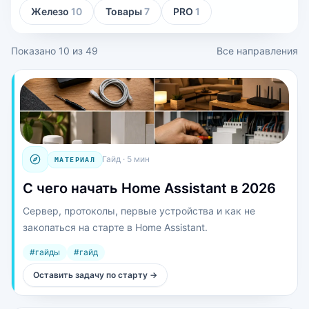
Железо
10
Товары
7
PRO
1
Показано
10
из
49
Все направления
Гайд
·
5 мин
МАТЕРИАЛ
С чего начать Home Assistant в 2026
Сервер, протоколы, первые устройства и как не
закопаться на старте в Home Assistant.
#
гайды
#
гайд
Оставить задачу по старту
→