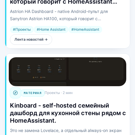
который говорит с HomeAssistant…
Astrion HA Dashboard - native Android-пульт для
Sanytron Astrion HA100, который говорит с
HomeAssistant напрямую по WebSocket.
#
Проекты
#
Home Assistant
#
HomeAssistant
Лента новостей
→
Проекты
·
2 мин
МАТЕРИАЛ
Kinboard - self-hosted семейный
дашборд для кухонной стены рядом с
HomeAssistant.
Это не замена Lovelace, а отдельный always-on экран