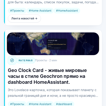
для быта: календарь, список покупок, задачи, погода,
фото и smart home в одном kiosk-интерфейсе. Данные у
#
Проекты
#
Home Assistant
#
HomeAssistant
себя, multi-device sync в реальном времени, а телефон
Лента новостей
→
и настенный планшет смотрят в одну семью.
Проекты
·
2 мин
МАТЕРИАЛ
Geo Clock Card - живые мировые
часы в стиле Geochron прямо на
dashboard HomeAssistant.
Это Lovelace-карточка, которая показывает планету с
реальной границей дня и ночи, а не просто красивую
статичную карту. Под капотом NASA Blue Marble / Black
#
Проекты
#
Home Assistant
#
dashboard