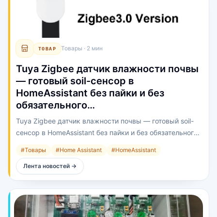
Товары
·
2 мин
ТОВАР
Tuya Zigbee датчик влажности почвы
— готовый soil-сенсор в
HomeAssistant без пайки и без
обязательного…
Tuya Zigbee датчик влажности почвы — готовый soil-
сенсор в HomeAssistant без пайки и без обязательного
облака Tuya, если есть Zigbee2MQTT / ZHA.
#
Товары
#
Home Assistant
#
HomeAssistant
Лента новостей
→