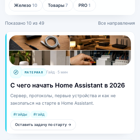
Железо
10
Товары
7
PRO
1
Показано
10
из
49
Все направления
Гайд
·
5 мин
МАТЕРИАЛ
С чего начать Home Assistant в 2026
Сервер, протоколы, первые устройства и как не
закопаться на старте в Home Assistant.
#
гайды
#
гайд
Оставить задачу по старту
→