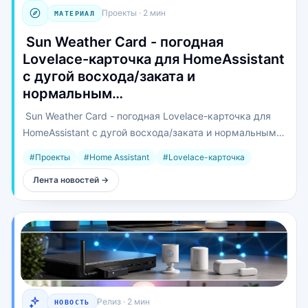
Проекты
·
2 мин
МАТЕРИАЛ
️ Sun Weather Card - погодная
Lovelace-карточка для HomeAssistant
с дугой восхода/заката и
нормальным…
️ Sun Weather Card - погодная Lovelace-карточка для
HomeAssistant с дугой восхода/заката и нормальным
прогнозом, а не просто «сейчас +24 и облачко».
#
Проекты
#
Home Assistant
#
Lovelace-карточка
Лента новостей
→
Релиз
·
2 мин
НОВОСТЬ