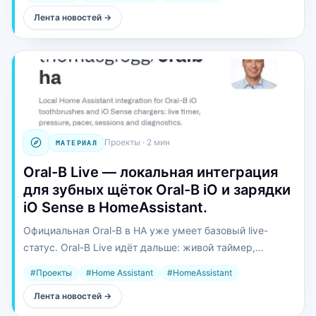
Marble, расчёт terminator по солнечной геометрии и
Лента новостей
→
всплывающие локальные времена с учётом DST.
Проекты
·
2 мин
МАТЕРИАЛ
Oral-B Live — локальная интеграция
для зубных щёток Oral-B iO и зарядки
iO Sense в HomeAssistant.
Официальная Oral-B в HA уже умеет базовый live-
статус. Oral-B Live идёт дальше: живой таймер,
давление, pacer, история сессий и диагностика — без
#
Проекты
#
Home Assistant
#
HomeAssistant
облака Oral-B, через Bluetooth / BLE рядом с щёткой.
Лента новостей
→