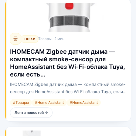
Товары
·
2 мин
ТОВАР
IHOMECAM Zigbee датчик дыма —
компактный smoke-сенсор для
HomeAssistant без Wi‑Fi-облака Tuya,
если есть…
IHOMECAM Zigbee датчик дыма — компактный smoke-
сенсор для HomeAssistant без Wi‑Fi-облака Tuya, если
есть Zigbee2MQTT / ZHA.
#
Товары
#
Home Assistant
#
HomeAssistant
Лента новостей
→