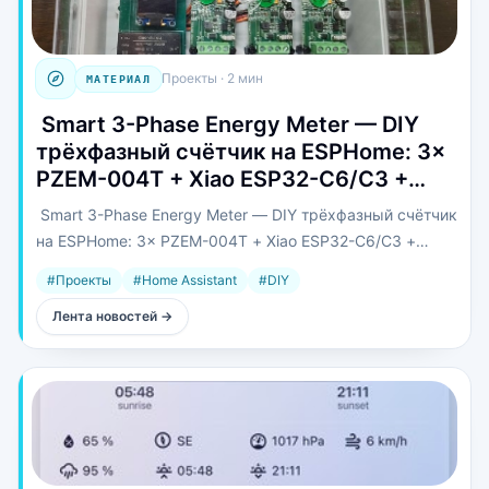
Проекты
·
2 мин
МАТЕРИАЛ
️ Smart 3-Phase Energy Meter — DIY
трёхфазный счётчик на ESPHome: 3×
PZEM-004T + Xiao ESP32-C6/C3 +…
️ Smart 3-Phase Energy Meter — DIY трёхфазный счётчик
на ESPHome: 3× PZEM-004T + Xiao ESP32-C6/C3 +
SSD1306.
#
Проекты
#
Home Assistant
#
DIY
Лента новостей
→