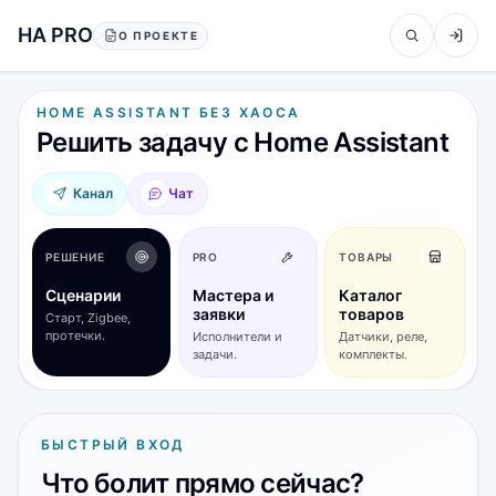
Перейти к содержанию
HA PRO
О ПРОЕКТЕ
HOME ASSISTANT БЕЗ ХАОСА
Решить задачу с Home Assistant
Канал
Чат
РЕШЕНИЕ
PRO
ТОВАРЫ
Сценарии
Мастера и
Каталог
заявки
товаров
Старт, Zigbee,
протечки.
Исполнители и
Датчики, реле,
задачи.
комплекты.
БЫСТРЫЙ ВХОД
Что болит прямо сейчас?