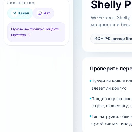
Shelly 
СООБЩЕСТВО
Канал
Чат
Wi-Fi-реле Shell
мощности и быс
Нужна настройка? Найдите
мастера →
ИОН РФ-дилер She
Проверить пер
Нужен ли ноль в по
влезет ли корпус
Поддержку внешнег
toggle, momentary, 
Тип нагрузки: обычн
сухой контакт или