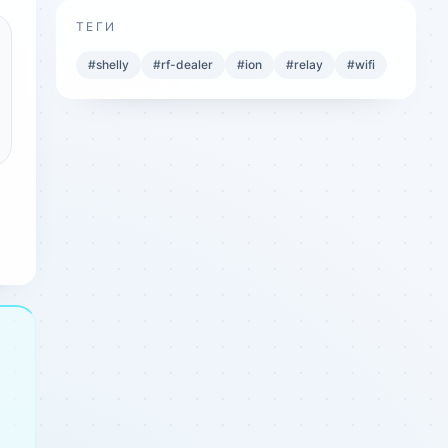
ТЕГИ
#
shelly
#
rf-dealer
#
ion
#
relay
#
wifi