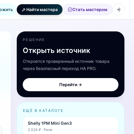
ожить
Найти мастера
Стать мастером
РЕШЕНИЕ
Открыть источник
Откроется проверенный источник товара
через безопасный переход HA PRO.
Перейти →
ЕЩЁ В КАТАЛОГЕ
Shelly 1PM Mini Gen3
2 024 ₽
·
Реле