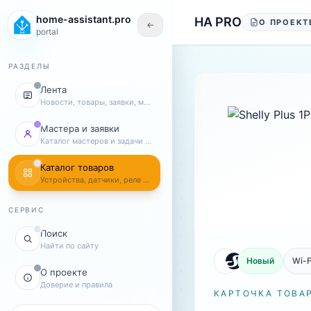
Перейти к содержанию
home-assistant.pro
HA PRO
О ПРОЕКТ
←
portal
РАЗДЕЛЫ
Лента
Новости, товары, заявки, мастера
Мастера и заявки
Каталог мастеров и задачи клиентов
Каталог товаров
Устройства, датчики, реле и комплекты
СЕРВИС
Поиск
Найти по сайту
Новый
Wi-F
О проекте
Доверие и правила
КАРТОЧКА ТОВА