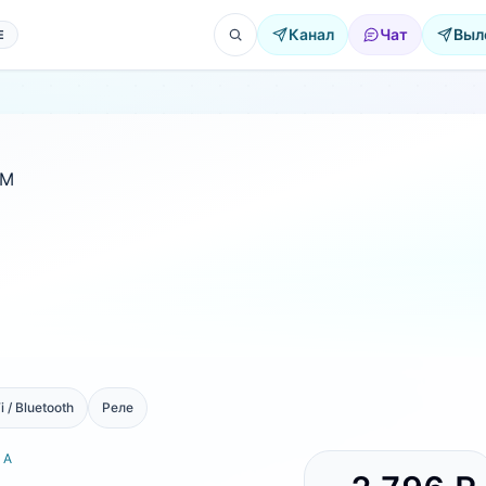
Канал
Чат
Выл
Е
i / Bluetooth
Реле
РА