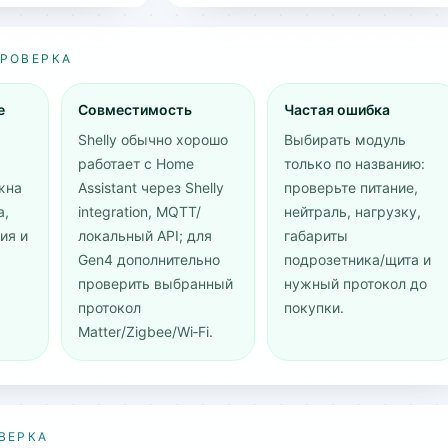
ПРОВЕРКА
е
Совместимость
Частая ошибка
Shelly обычно хорошо
Выбирать модуль
работает с Home
только по названию:
жна
Assistant через Shelly
проверьте питание,
а,
integration, MQTT/
нейтраль, нагрузку,
ия и
локальный API; для
габариты
Gen4 дополнительно
подрозетника/щита и
проверить выбранный
нужный протокол до
протокол
покупки.
Matter/Zigbee/Wi‑Fi.
ВЕРКА