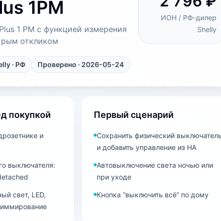
2 796 ₽
Plus 1PM
ИОН / РФ-дилер
y Plus 1 PM с функцией измерения
Shelly
трым откликом
lly
· РФ
Проверено · 2026-05-24
ед покупкой
Первый сценарий
дрозетнике и
Сохранить физический выключател
и добавить управление из HA
о выключателя:
Автовыключение света ночью или
detached
при уходе
ый свет, LED,
Кнопка “выключить всё” по дому
 диммирование