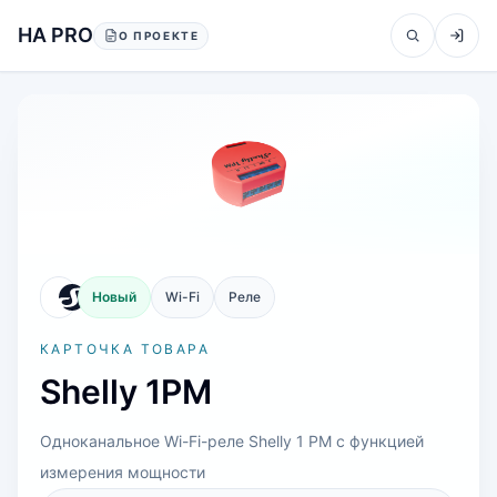
Перейти к содержанию
HA PRO
О ПРОЕКТЕ
Новый
Wi-Fi
Реле
КАРТОЧКА ТОВАРА
Shelly 1PM
Одноканальное Wi-Fi-реле Shelly 1 PM с функцией
измерения мощности