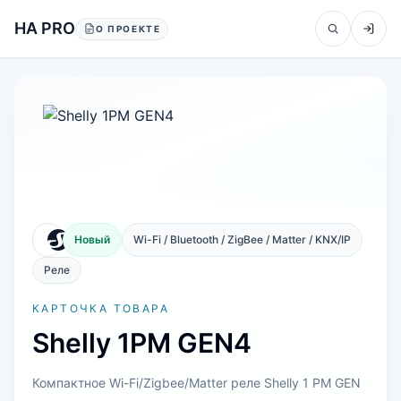
Перейти к содержанию
HA PRO
О ПРОЕКТЕ
Новый
Wi-Fi / Bluetooth / ZigBee / Matter / KNX/IP
Реле
КАРТОЧКА ТОВАРА
Shelly 1PM GEN4
Компактное Wi-Fi/Zigbee/Matter реле Shelly 1 PM GEN