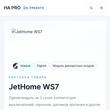
Перейти к содержанию
HA PRO
О ПРОЕКТЕ
Новый
Zigbee
Модуль дискретных входов
КАРТОЧКА ТОВАРА
JetHome WS7
Zigbee‑модуль на 3 сухих контакта для
выключателей, герконов, датчиков протечки и других