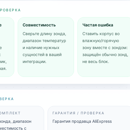
ПРОВЕРКА
е
Совместимость
Частая ошибка
Сверьте длину зонда,
Ставить корпус во
диапазон температур
влажную/горячую
е
и наличие нужных
зону вместе с зондом:
:
сущностей в вашей
защищён обычно зонд,
ник,
интеграции.
не весь блок.
ная.
ВЕРКА
КОМПЛЕКТ
ГАРАНТИЯ / ПРОВЕРКА
зонда, диапазон
Гарантия продавца AliExpress
местимость с