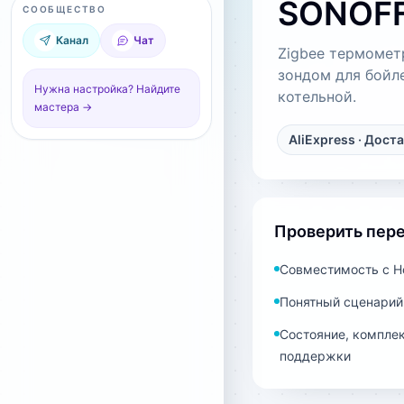
SONOFF
СООБЩЕСТВО
Канал
Чат
Zigbee термомет
зондом для бойл
Нужна настройка? Найдите
котельной.
мастера →
AliExpress
· Доста
Проверить пер
Совместимость с Ho
Понятный сценарий
Состояние, комплек
поддержки