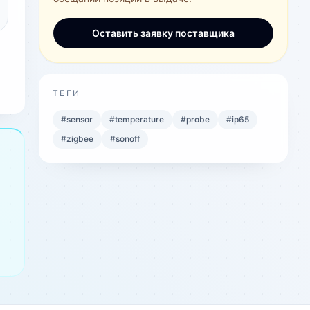
Оставить заявку поставщика
ТЕГИ
#
sensor
#
temperature
#
probe
#
ip65
#
zigbee
#
sonoff