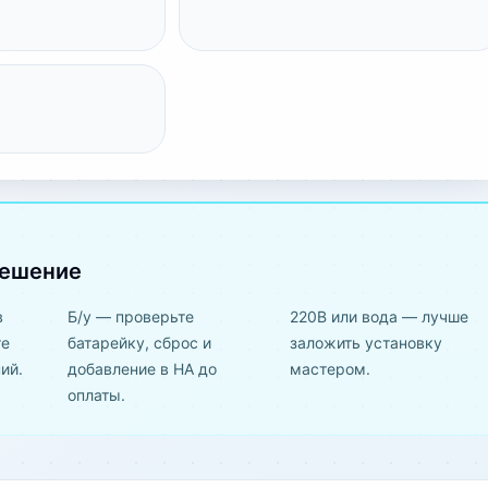
решение
в
Б/у — проверьте
220В или вода — лучше
те
батарейку, сброс и
заложить установку
ий.
добавление в HA до
мастером.
оплаты.