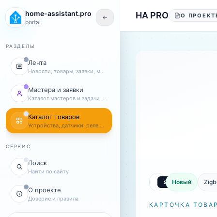
Перейти к содержанию
home-assistant.pro
HA PRO
О ПРОЕКТ
←
portal
РАЗДЕЛЫ
Лента
Новости, товары, заявки, мастера
Мастера и заявки
Каталог мастеров и задачи клиентов
Каталог товаров
Устройства, датчики, реле и комплекты
СЕРВИС
Поиск
Найти по сайту
Новый
Zigb
О проекте
Доверие и правила
КАРТОЧКА ТОВА