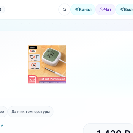
Канал
Чат
Выл
Е
ee
Датчик температуры
РА