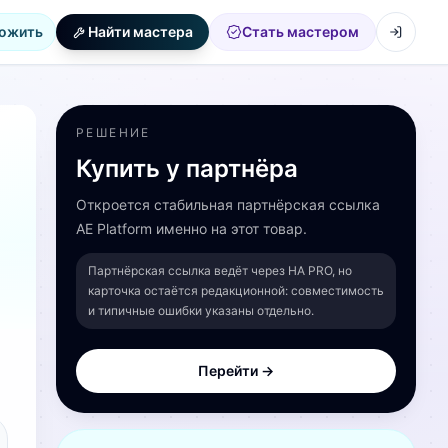
ожить
Найти мастера
Стать мастером
РЕШЕНИЕ
Купить у партнёра
Откроется стабильная партнёрская ссылка
AE Platform именно на этот товар.
Партнёрская ссылка ведёт через HA PRO, но
карточка остаётся редакционной: совместимость
и типичные ошибки указаны отдельно.
Перейти →