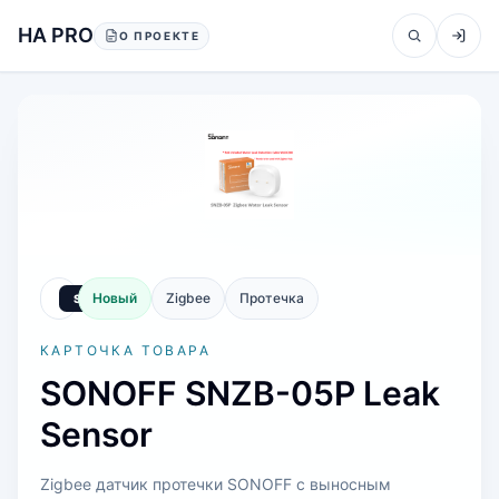
Перейти к содержанию
HA PRO
О ПРОЕКТЕ
Новый
Zigbee
Протечка
КАРТОЧКА ТОВАРА
SONOFF SNZB-05P Leak
Sensor
Zigbee датчик протечки SONOFF с выносным