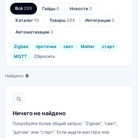
Всё
289
Гайды
6
Новости
3
Каталог
10
Товары
264
Интеграции
3
Автоматизации
3
Zigbee
протечки
свет
Matter
старт
MQTT
Сбросить
Найдено:
0
Ничего не найдено
Попробуйте более общий запрос: “Zigbee”, “свет”,
“датчик” или “старт”. Если ищете мастера или