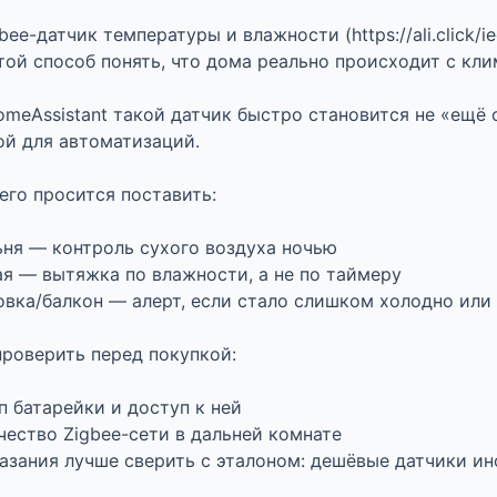
gbee-датчик температуры и влажности (https://ali.click/
той способ понять, что дома реально происходит с клим
omeAssistant такой датчик быстро становится не «ещё 
ой для автоматизаций.

его просится поставить:

ьня — контроль сухого воздуха ночью

ая — вытяжка по влажности, а не по таймеру

овка/балкон — алерт, если стало слишком холодно или 
проверить перед покупкой:

п батарейки и доступ к ней

чество Zigbee-сети в дальней комнате

оказания лучше сверить с эталоном: дешёвые датчики ино