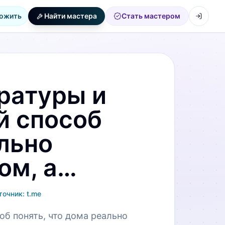
ожить
Найти мастера
Стать мастером
ратуры и
й способ
ально
ом, а…
точник:
t.me
об понять, что дома реально