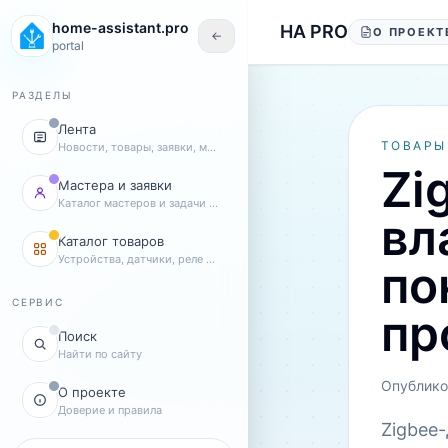
Перейти к содержанию
home-assistant.pro
HA PRO
О ПРОЕКТ
←
portal
РАЗДЕЛЫ
Лента
ТОВАРЫ
Новости, товары, заявки, мастера
Zi
Мастера и заявки
Каталог мастеров и задачи клиентов
вл
Каталог товаров
Устройства, датчики, реле и комплекты
по
СЕРВИС
пр
Поиск
Найти по сайту
Опублико
О проекте
Доверие и правила
Zigbee