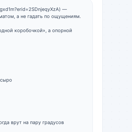
iegxd1m?erid=2SDnjeqyXzA) — 
атом, а не гадать по ощущениям.

одной коробочкой», а опорной 
сыро

гда врут на пару градусов
