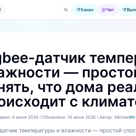
Канал
Чат
Выл
Е
gbee-датчик темпе
ажности — просто
нять, что дома ре
оисходит с климат
вано:
6 июня 2026 г.
Обновлено:
16 июня 2026 г.
Автор:
Michael
Ис
-датчик температуры и влажности — простой спос