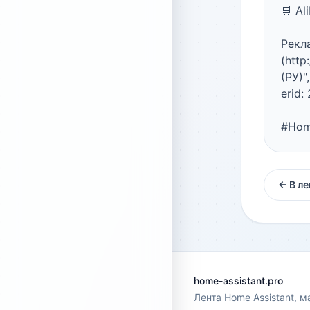
🛒 Al
Рекл
(htt
(РУ)"
erid:
#Hom
← В ле
home-assistant.pro
Лента Home Assistant, м