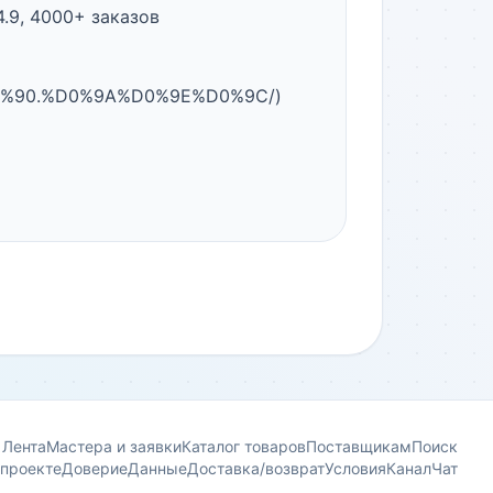
4.9, 4000+ заказов

%90.%D0%9A%D0%9E%D0%9C/) 
Лента
Мастера и заявки
Каталог товаров
Поставщикам
Поиск
 проекте
Доверие
Данные
Доставка/возврат
Условия
Канал
Чат