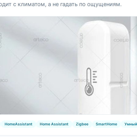
одит с климатом, а не гадать по ощущениям.
HomeAssistant
Home Assistant
Zigbee
SmartHome
Умны