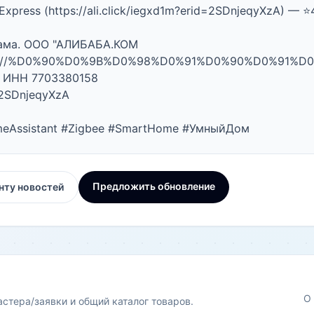
iExpress (https://ali.click/iegxd1m?erid=2SDnjeqyXzA) — ⭐
ама. ООО "АЛИБАБА.КОМ 
p://%D0%90%D0%9B%D0%98%D0%91%D0%90%D0%91%D0
, ИНН 7703380158

 2SDnjeqyXzA

eAssistant #Zigbee #SmartHome #УмныйДом
Предложить обновление
нту новостей
О
астера/заявки и общий каталог товаров.