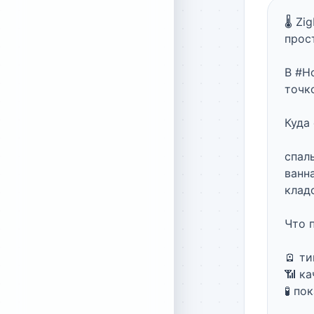
🌡 Zi
прос
В #H
точк
Куда 
спал
ванн
клад
Что 
🪫 ти
📶 ка
🧪 п