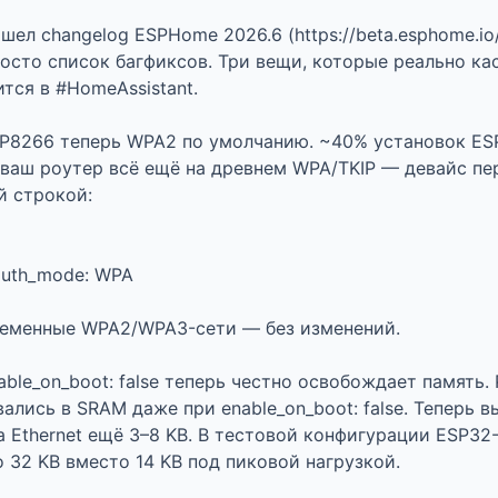
шел changelog ESPHome 2026.6 (https://beta.esphome.io/
росто список багфиксов. Три вещи, которые реально ка
тся в #HomeAssistant.

SP8266 теперь WPA2 по умолчанию. ~40% установок ESP
 ваш роутер всё ещё на древнем WPA/TKIP — девайс пер
 строкой:

auth_mode: WPA

еменные WPA2/WPA3-сети — без изменений.

able_on_boot: false теперь честно освобождает память. 
вались в SRAM даже при enable_on_boot: false. Теперь 
на Ethernet ещё 3–8 KB. В тестовой конфигурации ESP32
 32 KB вместо 14 KB под пиковой нагрузкой.
