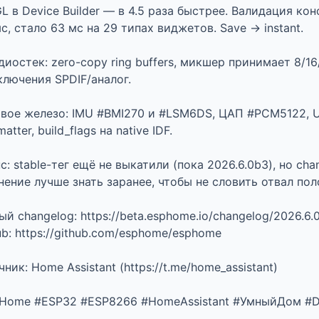
GL в Device Builder — в 4.5 раза быстрее. Валидация к
с, стало 63 мс на 29 типах виджетов. Save → instant.

диостек: zero-copy ring buffers, микшер принимает 8/16/
лючения SPDIF/аналог.

овое железо: IMU #BMI270 и #LSM6DS, ЦАП #PCM5122, U
matter, build_flags на native IDF.

с: stable-тег ещё не выкатили (пока 2026.6.0b3), но c
нение лучше знать заранее, чтобы не словить отвал пол
й changelog: https://beta.esphome.io/changelog/2026.6.0/
b: https://github.com/esphome/esphome

ник: Home Assistant (https://t.me/home_assistant)

Home #ESP32 #ESP8266 #HomeAssistant #УмныйДом #D