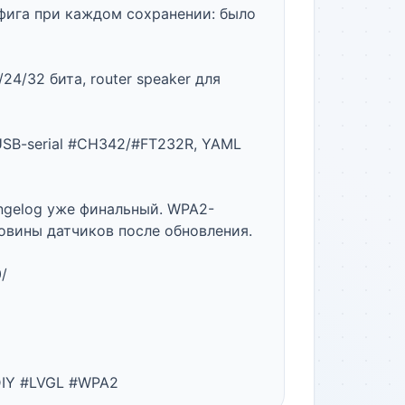
онфига при каждом сохранении: было 
24/32 бита, router speaker для 
SB-serial #CH342/#FT232R, YAML 
hangelog уже финальный. WPA2-
овины датчиков после обновления.



IY #LVGL #WPA2