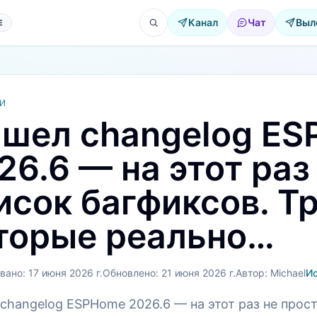
Канал
Чат
Выл
Е
И
шел changelog E
26.6 — на этот раз
исок багфиксов. Т
торые реально…
вано:
17 июня 2026 г.
Обновлено:
21 июня 2026 г.
Автор:
Michael
И
changelog ESPHome 2026.6 — на этот раз не прост