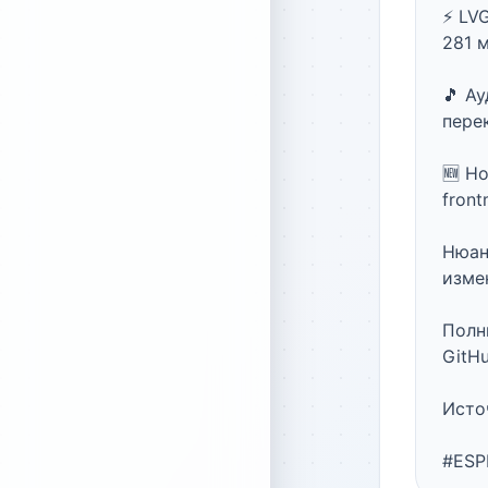
⚡️ LV
281 м
🎵 Ау
перек
🆕 Н
front
Нюан
изме
Полны
GitHu
Источ
#ESP