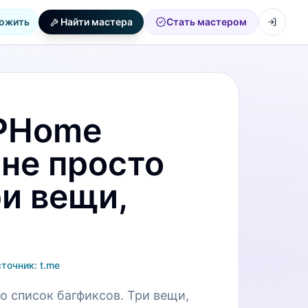
ожить
Найти мастера
Стать мастером
SPHome
 не просто
ри вещи,
сточник:
t.me
о список багфиксов. Три вещи,