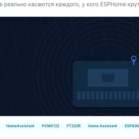
е реально касаются каждого, у кого ESPHome крут
HomeAssistant
PCM5122
FT232R
Home Assistant
ESP82