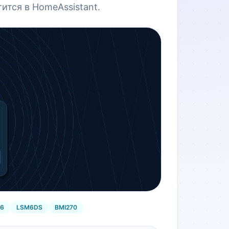
ится в HomeAssistant.
66
LSM6DS
BMI270