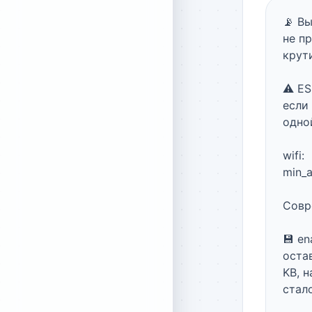
📡 Вы
не п
крути
⚠️ E
если
одной
wifi:

min_
Совр
💾 en
оста
KB, 
стало