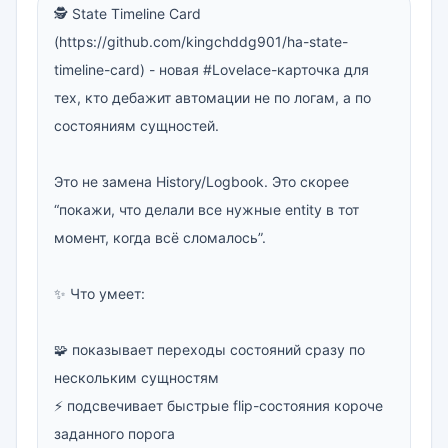
🕵️ State Timeline Card 
(https://github.com/kingchddg901/ha-state-
timeline-card) - новая #Lovelace-карточка для 
тех, кто дебажит автомации не по логам, а по 
состояниям сущностей.

Это не замена History/Logbook. Это скорее 
“покажи, что делали все нужные entity в тот 
момент, когда всё сломалось”.

✨ Что умеет:

🧩 показывает переходы состояний сразу по 
нескольким сущностям

⚡️ подсвечивает быстрые flip-состояния короче 
заданного порога
