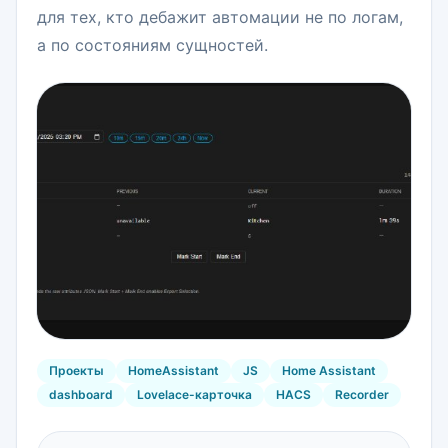
для тех, кто дебажит автомации не по логам,
а по состояниям сущностей.
Проекты
HomeAssistant
JS
Home Assistant
dashboard
Lovelace-карточка
HACS
Recorder