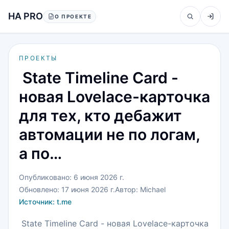
Перейти к содержанию
HA PRO
О ПРОЕКТЕ
ПРОЕКТЫ
️ State Timeline Card -
новая Lovelace-карточка
для тех, кто дебажит
автомации не по логам,
а по…
Опубликовано:
6 июня 2026 г.
Обновлено:
17 июня 2026 г.
Автор:
Michael
Источник:
t.me
️ State Timeline Card - новая Lovelace-карточка