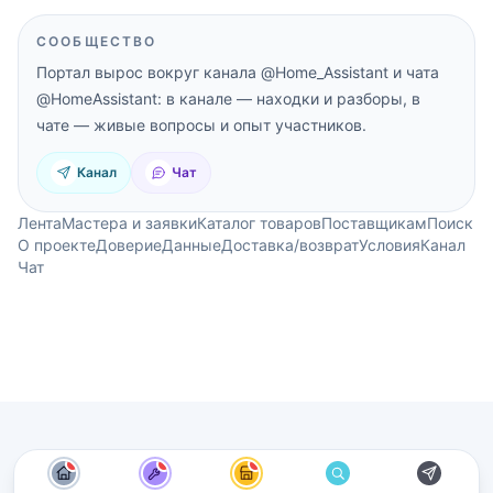
СООБЩЕСТВО
Портал вырос вокруг канала
@Home_Assistant
и чата
@HomeAssistant
: в канале — находки и разборы, в
чате — живые вопросы и опыт участников.
Канал
Чат
Лента
Мастера и заявки
Каталог товаров
Поставщикам
Поиск
О проекте
Доверие
Данные
Доставка/возврат
Условия
Канал
Чат
новые материалы
новые материалы
новые материалы