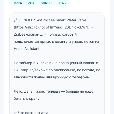
Полив
ZHA
SONOFF
SWV
🔗 SONOFF SWV Zigbee Smart Water Valve 
(https://ali.click/lbcpf1m?erid=2SDnjc7cLWN) — 
Zigbee-клапан для полива, который 
подключается прямо к шлангу и управляется из 
Home Assistant.

Не таймер с кнопками, а полноценный клапан в 
HA: открыл/закрыл по расписанию, по погоде, по 
влажности почвы или вручную с телефона.

Лето, дача, газон, теплица — больше не надо 
бегать к крану.

✨ Что важно знать:
