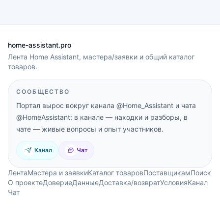
home-assistant.pro
Лента Home Assistant, мастера/заявки и общий каталог
товаров.
СООБЩЕСТВО
Портал вырос вокруг канала
@Home_Assistant
и чата
@HomeAssistant
: в канале — находки и разборы, в
чате — живые вопросы и опыт участников.
Канал
Чат
Лента
Мастера и заявки
Каталог товаров
Поставщикам
Поиск
О проекте
Доверие
Данные
Доставка/возврат
Условия
Канал
Чат