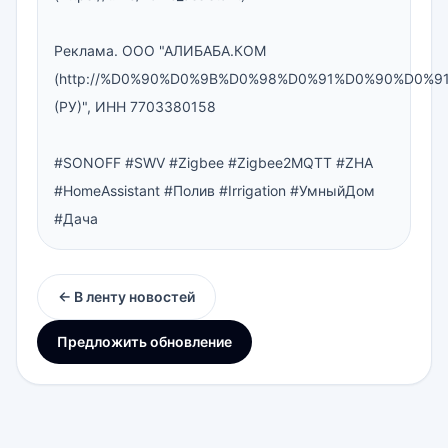
Реклама. ООО "АЛИБАБА.КОМ 
(http://%D0%90%D0%9B%D0%98%D0%91%D0%90%D0%9
(РУ)", ИНН 7703380158

#SONOFF #SWV #Zigbee #Zigbee2MQTT #ZHA 
#HomeAssistant #Полив #Irrigation #УмныйДом 
#Дача
← В ленту новостей
Предложить обновление