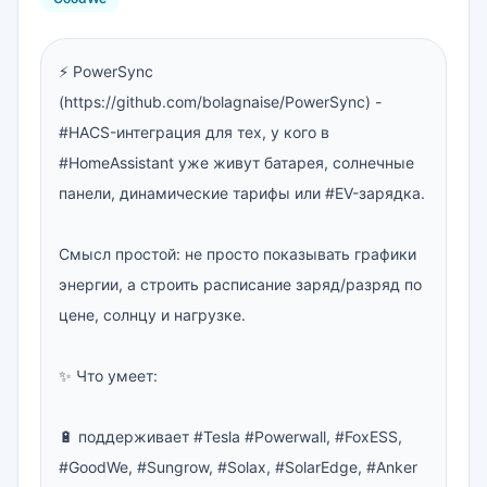
⚡️ PowerSync 
(https://github.com/bolagnaise/PowerSync) - 
#HACS-интеграция для тех, у кого в 
#HomeAssistant уже живут батарея, солнечные 
панели, динамические тарифы или #EV-зарядка.

Смысл простой: не просто показывать графики 
энергии, а строить расписание заряд/разряд по 
цене, солнцу и нагрузке.

✨ Что умеет:

🔋 поддерживает #Tesla #Powerwall, #FoxESS, 
#GoodWe, #Sungrow, #Solax, #SolarEdge, #Anker 