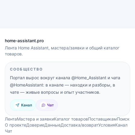
home-assistant.pro
Лента Home Assistant, мастера/заявки и общий каталог
товаров.
СООБЩЕСТВО
Портал вырос вокруг канала
@Home_Assistant
и чата
@HomeAssistant
: в канале — находки и разборы, в
чате — живые вопросы и опыт участников.
Канал
Чат
Лента
Мастера и заявки
Каталог товаров
Поставщикам
Поиск
О проекте
Доверие
Данные
Доставка/возврат
Условия
Канал
Чат