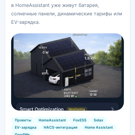
в HomeAssistant уже живут батарея,
солнечные панели, динамические тарифы или
EV-зарядка.
Проекты
HomeAssistant
FoxESS
Solax
EV-зарядка
HACS-интеграция
Home Assistant
GoodWe