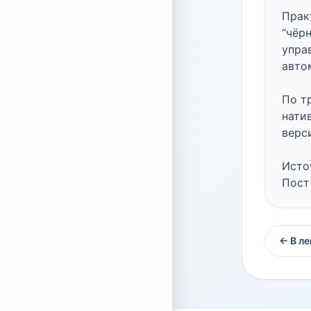
Прак
“чёр
упра
авто
По т
натив
верс
Источ
Пост 
← В ле