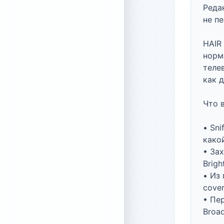
Реда
не пе
HAIR
норм
теле
как 
Что в
• Sni
какой
• За
Bright
• Из 
cover
• Пер
Broa