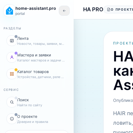
Перейти к содержанию
home-assistant.pro
HA PRO
О ПРОЕКТ
←
portal
РАЗДЕЛЫ
Лента
ПРОЕКТ
Новости, товары, заявки, мастера
HA
Мастера и заявки
Каталог мастеров и задачи клиентов
ка
Каталог товаров
Устройства, датчики, реле и комплекты
As
СЕРВИС
Поиск
Опублико
Найти по сайту
HAIR п
О проекте
Доверие и правила
ловить
ручного