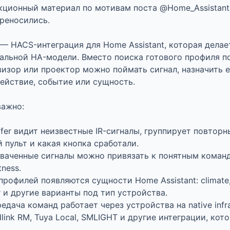
кционный материал по мотивам поста @Home_Assistant 
реносились.

 — HACS-интеграция для Home Assistant, которая делае
альной HA-модели. Вместо поиска готового профиля по
визор или проектор можно поймать сигнал, назначить е
действие, событие или сущность.

ажно:

ffer видит неизвестные IR-сигналы, группирует повторн
 пульт и какая кнопка сработали.

хваченные сигналы можно привязать к понятным команда
ness.

профилей появляются сущности Home Assistant: climate, med
 и другие варианты под тип устройства.

едача команд работает через устройства на native infra
dlink RM, Tuya Local, SMLIGHT и другие интеграции, ко