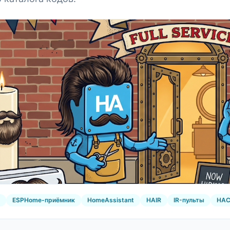
ESPHome-приёмник
HomeAssistant
HAIR
IR-пульты
HAC