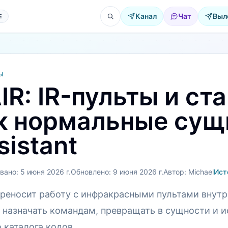
Канал
Чат
Выл
Е
Ы
IR: IR-пульты и ст
к нормальные сущ
sistant
вано:
5 июня 2026 г.
Обновлено:
9 июня 2026 г.
Автор:
Michael
Ист
ереносит работу с инфракрасными пультами внутр
, назначать командам, превращать в сущности и и
 каталога кодов.