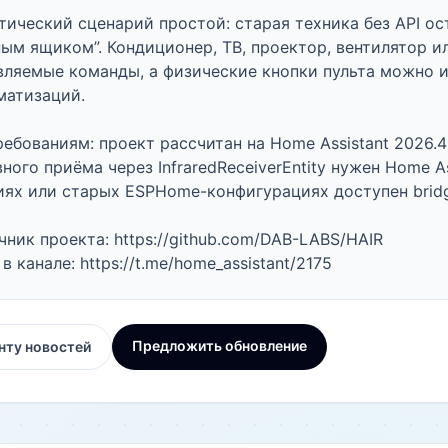
тический сценарий простой: старая техника без API ост
ным ящиком”. Кондиционер, ТВ, проектор, вентилятор и
вляемые команды, а физические кнопки пульта можно и
матизаций.

ребованиям: проект рассчитан на Home Assistant 2026.4+
ного приёма через InfraredReceiverEntity нужен Home As
иях или старых ESPHome-конфигурациях доступен bridg
ник проекта: https://github.com/DAB-LABS/HAIR

в канале: https://t.me/home_assistant/2175
Предложить обновление
нту новостей