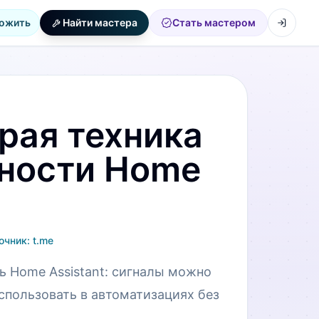
ожить
Найти мастера
Стать мастером
арая техника
ности Home
очник:
t.me
ь Home Assistant: сигналы можно
спользовать в автоматизациях без