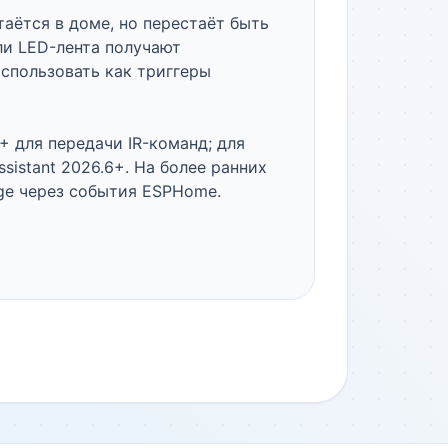
аётся в доме, но перестаёт быть 
ли LED-лента получают 
спользовать как триггеры 
 для передачи IR-команд; для 
sistant 2026.6+. На более ранних 
e через события ESPHome.
