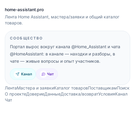
home-assistant.pro
Лента Home Assistant, мастера/заявки и общий каталог
товаров.
СООБЩЕСТВО
Портал вырос вокруг канала
@Home_Assistant
и чата
@HomeAssistant
: в канале — находки и разборы, в
чате — живые вопросы и опыт участников.
Канал
Чат
Лента
Мастера и заявки
Каталог товаров
Поставщикам
Поиск
О проекте
Доверие
Данные
Доставка/возврат
Условия
Канал
Чат