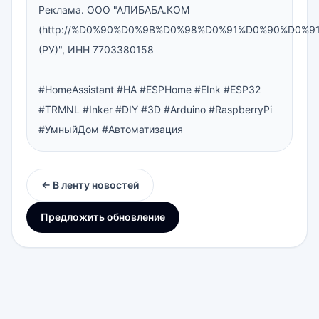
Реклама. ООО "АЛИБАБА.КОМ 
(http://%D0%90%D0%9B%D0%98%D0%91%D0%90%D0%9
(РУ)", ИНН 7703380158

#HomeAssistant #HA #ESPHome #EInk #ESP32 
#TRMNL #Inker #DIY #3D #Arduino #RaspberryPi 
#УмныйДом #Автоматизация
← В ленту новостей
Предложить обновление