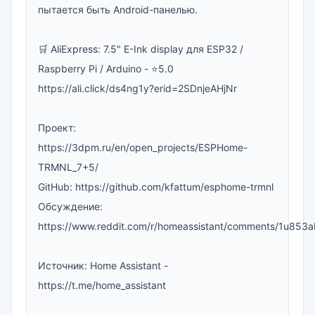
пытается быть Android-панелью.

🛒 AliExpress: 7.5" E-Ink display для ESP32 / 
Raspberry Pi / Arduino - ⭐️5.0

https://ali.click/ds4ng1y?erid=2SDnjeAHjNr

Проект: 
https://3dpm.ru/en/open_projects/ESPHome-
TRMNL_7+5/

GitHub: https://github.com/kfattum/esphome-trmnl

Обсуждение: 
https://www.reddit.com/r/homeassistant/comments/1u853ab
Источник: Home Assistant - 
https://t.me/home_assistant
