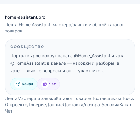
home-assistant.pro
Лента Home Assistant, мастера/заявки и общий каталог
товаров.
СООБЩЕСТВО
Портал вырос вокруг канала
@Home_Assistant
и чата
@HomeAssistant
: в канале — находки и разборы, в
чате — живые вопросы и опыт участников.
Канал
Чат
Лента
Мастера и заявки
Каталог товаров
Поставщикам
Поиск
О проекте
Доверие
Данные
Доставка/возврат
Условия
Канал
Чат