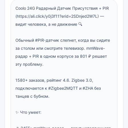
Coolo 24G Радарный Датчик Присутствия + PIR 
(https://ali.click/y0j3f11?erid=2SDnjed2W7L) — 
видит человека, а не движение 🔍

Обычный #PIR-датчик слепнет, когда вы сидите 
за столом или смотрите телевизор. mmWave-
радар + PIR в одном корпусе за 801 ₽ решает 
эту проблему.

1580+ заказов, рейтинг 4.6. Zigbee 3.0, 
подключается к #Zigbee2MQTT и #ZHA без 
танцев с бубном.

✨ Что умеет:
