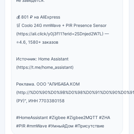
не заведётся.

💰 801 ₽ на AliExpress

🛒 Coolo 24G mmWave + PIR Presence Sensor 
(https://ali.click/y0j3f11?erid=2SDnjed2W7L) — 
⭐4.6, 1580+ заказов

Источник: Home Assistant 
(https://t.me/home_assistant)

Реклама. ООО "АЛИБАБА.КОМ 
(http://%D0%90%D0%9B%D0%98%D0%91%D0%90%D0%9
(РУ)", ИНН 7703380158

#HomeAssistant #Zigbee #Zigbee2MQTT #ZHA 
#PIR #mmWave #УмныйДом #Присутствие