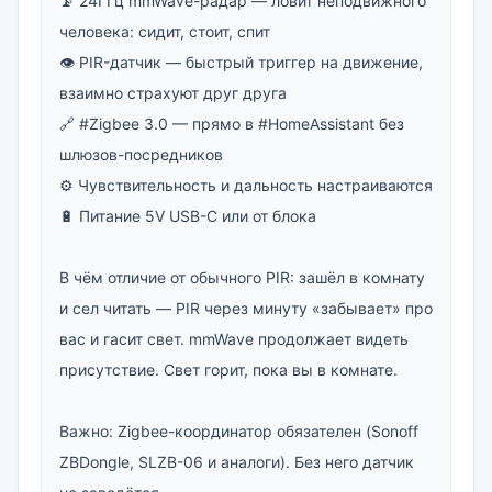
📡 24ГГц mmWave-радар — ловит неподвижного 
человека: сидит, стоит, спит

👁 PIR-датчик — быстрый триггер на движение, 
взаимно страхуют друг друга

🔗 #Zigbee 3.0 — прямо в #HomeAssistant без 
шлюзов-посредников

⚙️ Чувствительность и дальность настраиваются

🔋 Питание 5V USB-C или от блока

В чём отличие от обычного PIR: зашёл в комнату 
и сел читать — PIR через минуту «забывает» про 
вас и гасит свет. mmWave продолжает видеть 
присутствие. Свет горит, пока вы в комнате.

Важно: Zigbee-координатор обязателен (Sonoff 
ZBDongle, SLZB-06 и аналоги). Без него датчик 