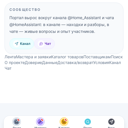
СООБЩЕСТВО
Портал вырос вокруг канала
@Home_Assistant
и чата
@HomeAssistant
: в канале — находки и разборы, в
чате — живые вопросы и опыт участников.
Канал
Чат
Лента
Мастера и заявки
Каталог товаров
Поставщикам
Поиск
О проекте
Доверие
Данные
Доставка/возврат
Условия
Канал
Чат
новые материалы
новые материалы
новые материалы
Лента
Мастера
Каталог
Поиск
Вход