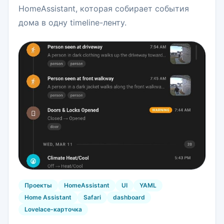
HomeAssistant, которая собирает события
дома в одну timeline-ленту.
Проекты
HomeAssistant
UI
YAML
Home Assistant
Safari
dashboard
Lovelace-карточка