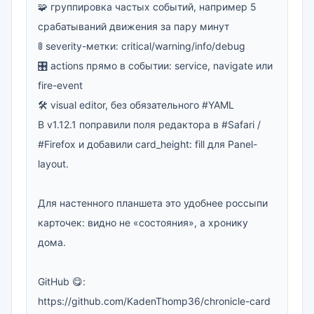
🧩 группировка частых событий, например 5 
срабатываний движения за пару минут

🚦 severity-метки: critical/warning/info/debug

🎛 actions прямо в событии: service, navigate или 
fire-event

🛠 visual editor, без обязательного #YAML

В v1.12.1 поправили поля редактора в #Safari / 
#Firefox и добавили card_height: fill для Panel-
layout.

Для настенного планшета это удобнее россыпи 
карточек: видно не «состояния», а хронику 
дома.

GitHub 😋: 
https://github.com/KadenThomp36/chronicle-card
