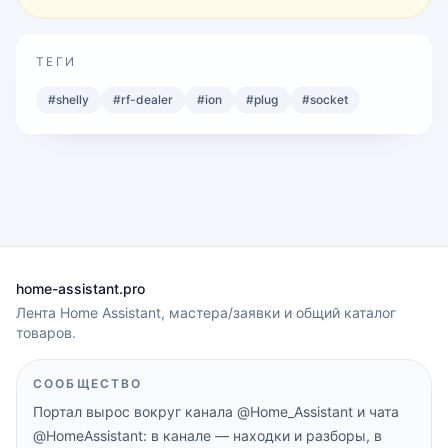
ТЕГИ
#
shelly
#
rf-dealer
#
ion
#
plug
#
socket
home-assistant.pro
Лента Home Assistant, мастера/заявки и общий каталог
товаров.
СООБЩЕСТВО
Портал вырос вокруг канала
@Home_Assistant
и чата
@HomeAssistant
: в канале — находки и разборы, в