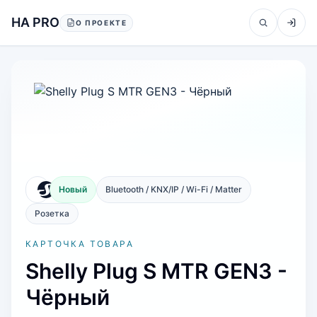
Перейти к содержанию
HA PRO
О ПРОЕКТЕ
Новый
Bluetooth / KNX/IP / Wi-Fi / Matter
Розетка
КАРТОЧКА ТОВАРА
Shelly Plug S MTR GEN3 -
Чёрный