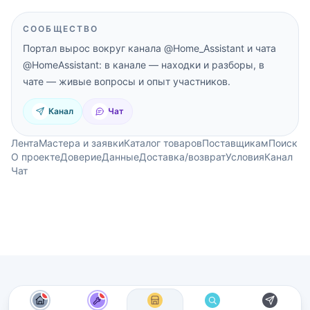
СООБЩЕСТВО
Портал вырос вокруг канала
@Home_Assistant
и чата
@HomeAssistant
: в канале — находки и разборы, в
чате — живые вопросы и опыт участников.
Канал
Чат
Лента
Мастера и заявки
Каталог товаров
Поставщикам
Поиск
О проекте
Доверие
Данные
Доставка/возврат
Условия
Канал
Чат
новые материалы
новые материалы