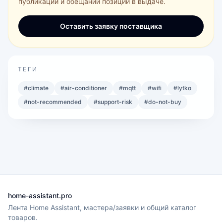
публикации и обещаний позиции в выдаче.
Оставить заявку поставщика
ТЕГИ
#
climate
#
air-conditioner
#
mqtt
#
wifi
#
lytko
#
not-recommended
#
support-risk
#
do-not-buy
home-assistant.pro
Лента Home Assistant, мастера/заявки и общий каталог
товаров.