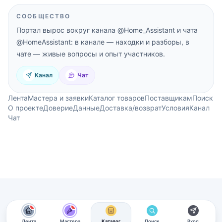
СООБЩЕСТВО
Портал вырос вокруг канала
@Home_Assistant
и чата
@HomeAssistant
: в канале — находки и разборы, в
чате — живые вопросы и опыт участников.
Канал
Чат
Лента
Мастера и заявки
Каталог товаров
Поставщикам
Поиск
О проекте
Доверие
Данные
Доставка/возврат
Условия
Канал
Чат
новые материалы
новые материалы
Лента
Мастера
Каталог
Поиск
Вход