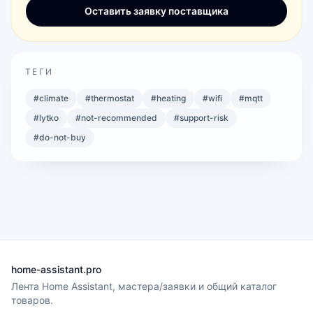
Оставить заявку поставщика
ТЕГИ
#
climate
#
thermostat
#
heating
#
wifi
#
mqtt
#
lytko
#
not-recommended
#
support-risk
#
do-not-buy
home-assistant.pro
Лента Home Assistant, мастера/заявки и общий каталог
товаров.