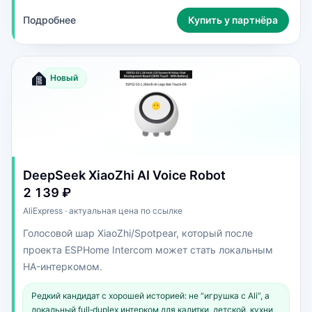
Подробнее
Купить у партнёра
Новый
DeepSeek XiaoZhi AI Voice Robot
2 139 ₽
AliExpress · актуальная цена по ссылке
Голосовой шар XiaoZhi/Spotpear, который после
проекта ESPHome Intercom может стать локальным
HA-интеркомом.
Редкий кандидат с хорошей историей: не “игрушка с Ali”, а
локальный full‑duplex интерком для калитки, детской, кухни