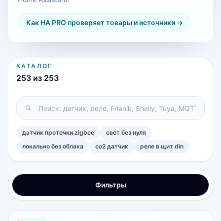
Как HA PRO проверяет товары и источники →
КАТАЛОГ
253 из 253
датчик протечки zigbee
свет без нуля
локально без облака
co2 датчик
реле в щит din
Фильтры