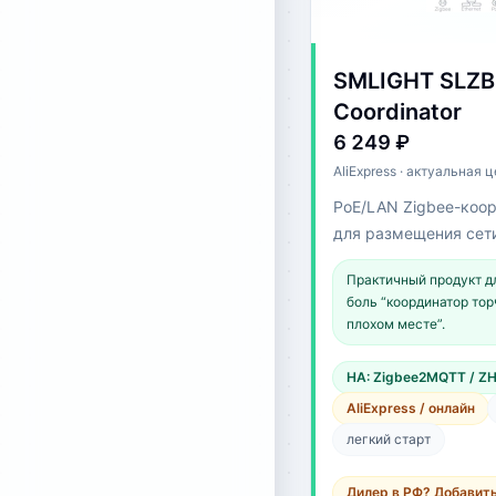
SMLIGHT SLZB
Coordinator
6 249 ₽
AliExpress · актуальная 
PoE/LAN Zigbee-коо
для размещения сет
точке дома.
Практичный продукт д
боль “координатор тор
плохом месте”.
HA: Zigbee2MQTT / Z
AliExpress / онлайн
легкий старт
Дилер в РФ? Добавит