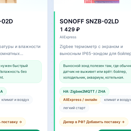
-02D
SONOFF SNZB-02LD
1 429 ₽
AliExpress
ратуры и влажности
Zigbee термометр с экраном и
комнатных
выносным IP65-зондом для бойлер
ариев.
холодильника, аквариума или коте
е нужен быстрый
Выносной зонд полезен там, где обыч
у/влажность без
датчик не выживет или врёт: бойлер,
nt.
холодильник, аквариум, котельная.
HA
HA: Zigbee2MQTT / ZHA
климат и воздух
AliExpress / онлайн
климат и возду
легкий старт
ь поставку →
Дилер в РФ? Добавить поставку →