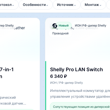
отокол
⌄
Особенности
⌄
Источник
⌄
Монтаж
⌄
ер Shelly
Новый
ИОН РФ-дилер Shelly
Проводной
7-in-1
Shelly Pro LAN Switch
n
6 340 ₽
ИОН / РФ-дилер Shelly
Интеллектуальный коммутатор дл
управления устройствами удалённ
трический
локально
уковой датчик
Сопутствующая позиция из дилерской
рывов; направление