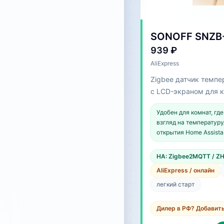
SONOFF SNZB
939 ₽
AliExpress
Zigbee датчик темпе
с LCD-экраном для 
климатических сцен
Удобен для комнат, гд
взгляд на температур
открытия Home Assista
HA: Zigbee2MQTT / Z
AliExpress / онлайн
легкий старт
Дилер в РФ? Добавит