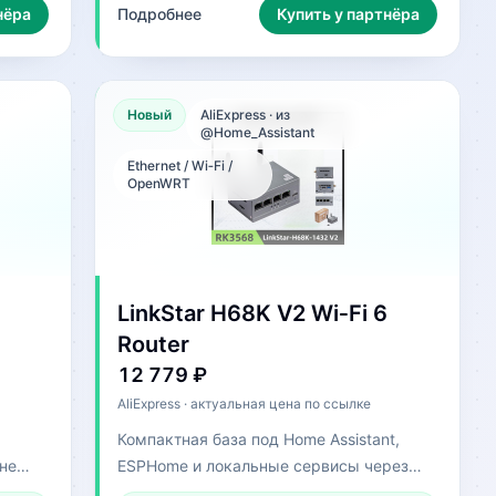
нёра
Подробнее
Купить у партнёра
Новый
AliExpress · из
@Home_Assistant
Ethernet / Wi‑Fi /
OpenWRT
LinkStar H68K V2 Wi‑Fi 6
Router
12 779 ₽
AliExpress · актуальная цена по ссылке
Компактная база под Home Assistant,
не
ESPHome и локальные сервисы через
бы,
Docker/OpenWRT.