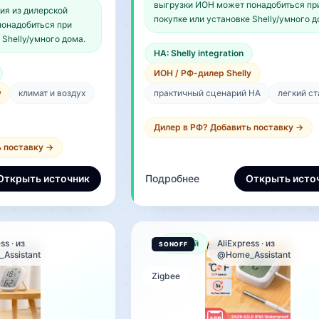
выгрузки ИОН может понадобиться пр
ия из дилерской
 влажность;
покупке или установке Shelly/умного д
онадобиться при
чного излучения
 Shelly/умного дома.
HA: Shelly integration
ИОН / РФ-дилер Shelly
y
климат и воздух
практичный сценарий HA
легкий ст
Дилер в РФ? Добавить поставку →
ь поставку →
Открыть источник
Подробнее
Открыть исто
ss · из
Новый
AliExpress · из
Assistant
@Home_Assistant
Zigbee