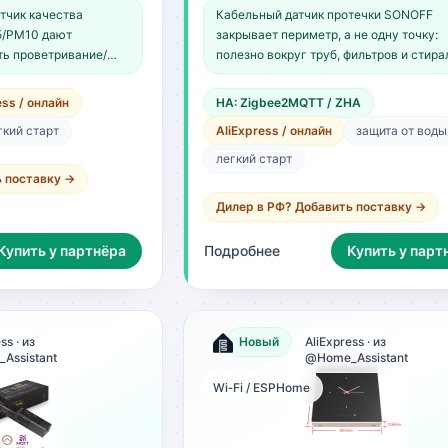
тчик качества
Кабельный датчик протечки SONOFF
бойлера или стиральной машины.
.5/PM10 дают
закрывает периметр, а не одну точку:
ть проветривание/
полезно вокруг труб, фильтров и стира
ess / онлайн
HA: Zigbee2MQTT / ZHA
гкий старт
AliExpress / онлайн
защита от воды
легкий старт
ь поставку →
Дилер в РФ? Добавить поставку →
Купить у партнёра
Подробнее
Купить у парт
ss · из
Новый
AliExpress · из
Assistant
@Home_Assistant
Wi‑Fi / ESPHome