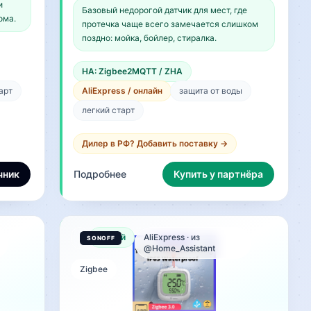
и
Базовый недорогой датчик для мест, где
ома.
протечка чаще всего замечается слишком
поздно: мойка, бойлер, стиралка.
HA: Zigbee2MQTT / ZHA
арт
AliExpress / онлайн
защита от воды
легкий старт
Дилер в РФ? Добавить поставку →
чник
Подробнее
Купить у партнёра
Новый
AliExpress · из
@Home_Assistant
Zigbee