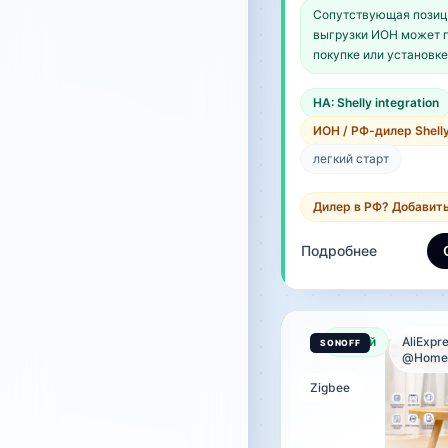
Сопутствующая позиц
ветра; температура;
выгрузки ИОН может п
интенсивность солне
покупке или установке
HA: Shelly integration
ИОН / РФ-дилер Shell
легкий старт
Дилер в РФ? Добавит
Подробнее
Новый
AliExpre
@Home_
Zigbee