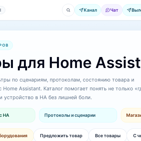
Канал
Чат
Выл
Е
РОВ
ы для Home Assist
тры по сценариям, протоколам, состоянию товара и
Home Assistant. Каталог помогает понять не только «г
ли устройство в HA без лишней боли.
с HA
Протоколы и сценарии
Магаз
борудования
Предложить товар
Все товары
С ч