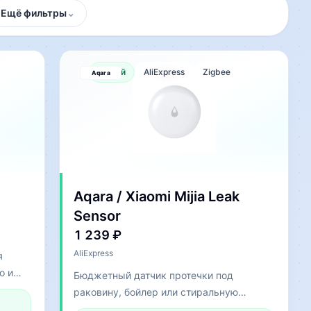
Ещё фильтры
⌄
Новый
AliExpress
Zigbee
Aqara / Xiaomi Mijia Leak
Sensor
1 239 ₽
AliExpress
я
о и
Бюджетный датчик протечки под
раковину, бойлер или стиральную
машину.