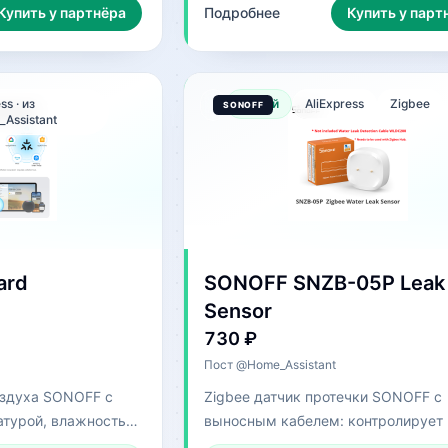
Купить у партнёра
Подробнее
Купить у парт
ss · из
Новый
AliExpress
Zigbee
Assistant
ard
SONOFF SNZB-05P Leak
Sensor
730 ₽
Пост @Home_Assistant
оздуха SONOFF с
Zigbee датчик протечки SONOFF с
атурой, влажностью,
выносным кабелем: контролирует 
 Home Assistant.
одну точку, а периметр вокруг тру