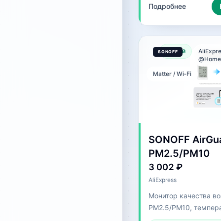
Подробнее
Новый
AliExpre
@Home_
Matter / Wi‑Fi
SONOFF AirGu
PM2.5/PM10
3 002 ₽
AliExpress
Монитор качества в
PM2.5/PM10, темпер
экраном и Matter для