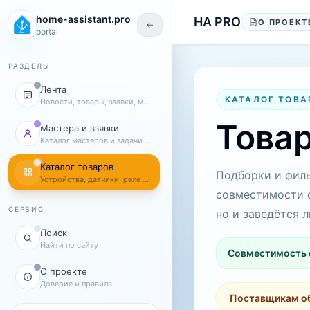
Перейти к содержанию
home-assistant.pro
HA PRO
О ПРОЕКТ
←
portal
РАЗДЕЛЫ
Лента
КАТАЛОГ ТОВА
Новости, товары, заявки, мастера
Товар
Мастера и заявки
Каталог мастеров и задачи клиентов
Каталог товаров
Подборки и филь
Устройства, датчики, реле и комплекты
совместимости с 
СЕРВИС
но и заведётся 
Поиск
Найти по сайту
Совместимость 
О проекте
Доверие и правила
Поставщикам о