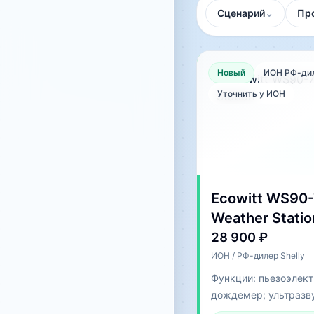
Сценарий
⌄
Пр
Новый
ИОН РФ-дил
Уточнить у ИОН
Ecowitt WS90-
Weather Statio
28 900 ₽
ИОН / РФ-дилер Shelly
Функции: пьезоэлек
дождемер; ультразв
скорости ветра и по