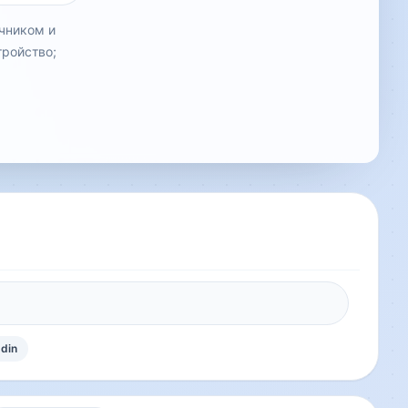
чником и
тройство;
 din