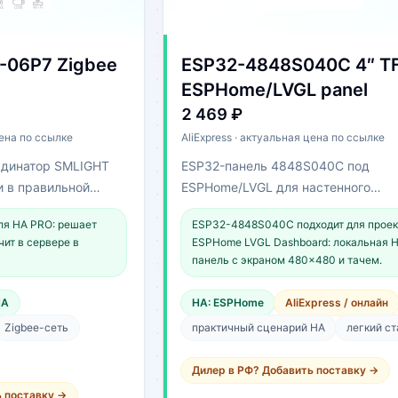
-06P7 Zigbee
ESP32-4848S040C 4″ T
ESPHome/LVGL panel
2 469 ₽
цена по ссылке
AliExpress · актуальная цена по ссылке
рдинатор SMLIGHT
ESP32-панель 4848S040C под
и в правильной
ESPHome/LVGL для настенного
управления и статусов HA.
ля HA PRO: решает
ESP32-4848S040C подходит для проек
чит в сервере в
ESPHome LVGL Dashboard: локальная 
панель с экраном 480×480 и тачем.
HA
HA: ESPHome
AliExpress / онлайн
Zigbee-сеть
практичный сценарий HA
легкий ст
Дилер в РФ? Добавить поставку →
ь поставку →