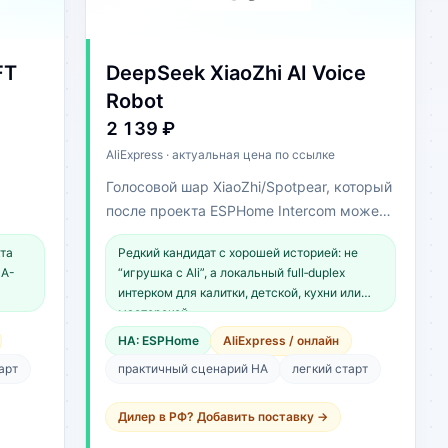
FT
DeepSeek XiaoZhi AI Voice
Robot
2 139 ₽
AliExpress · актуальная цена по ссылке
Голосовой шар XiaoZhi/Spotpear, который
после проекта ESPHome Intercom может
стать локальным HA-интеркомом.
та
Редкий кандидат с хорошей историей: не
HA-
“игрушка с Ali”, а локальный full‑duplex
интерком для калитки, детской, кухни или
мастерской.
HA: ESPHome
AliExpress / онлайн
арт
практичный сценарий HA
легкий старт
Дилер в РФ? Добавить поставку →