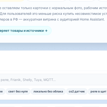
е оставляем только карточки с нормальным фото, рабочим исто
 Для пользователей это меньше риска купить несовместимое ус
леров в РФ — аккуратная витрина с аудиторией Home Assistant.
еряет товары и источники →
ee
свет без нуля
локально без облака
co2 датчик
реле в щит