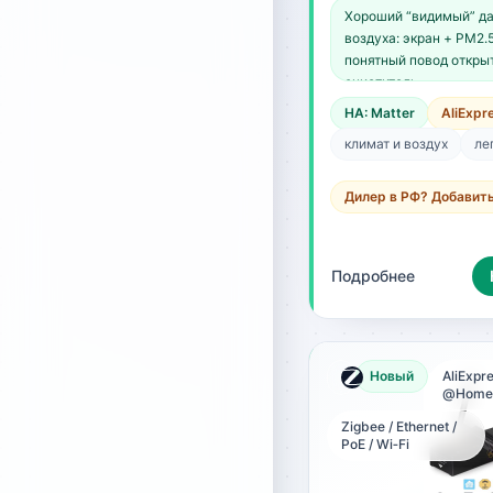
Хороший “видимый” да
воздуха: экран + PM2
понятный повод откры
очиститель.
HA: Matter
AliExpr
климат и воздух
ле
Дилер в РФ? Добавит
Подробнее
Новый
AliExpre
@Home_
Zigbee / Ethernet /
PoE / Wi‑Fi