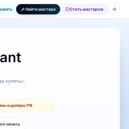
ожить
Найти мастера
Стать мастером
ant
де купить»,
ины и дилеры РФ
его начать