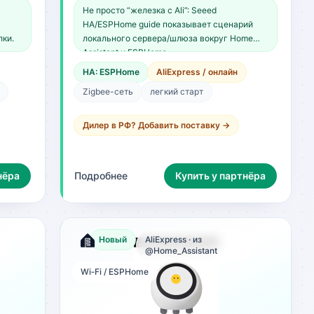
Не просто “железка с Ali”: Seeed
HA/ESPHome guide показывает сценарий
лки.
локального сервера/шлюза вокруг Home
Assistant и ESPHome.
HA: ESPHome
AliExpress / онлайн
Zigbee-сеть
легкий старт
Дилер в РФ? Добавить поставку →
нёра
Подробнее
Купить у партнёра
Новый
AliExpress · из
@Home_Assistant
Wi‑Fi / ESPHome