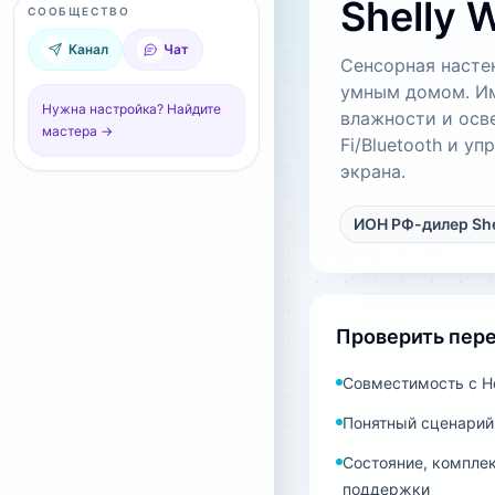
Shelly W
СООБЩЕСТВО
Канал
Чат
Сенсорная настен
умным домом. Им
Нужна настройка? Найдите
влажности и осв
мастера →
Fi/Bluetooth и у
экрана.
ИОН РФ-дилер She
Проверить пер
Совместимость с Ho
Понятный сценарий
Состояние, комплек
поддержки