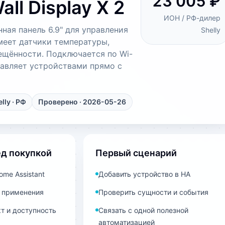
23 005 ₽
all Display X 2
ИОН / РФ-дилер
ная панель 6.9" для управления
Shelly
еет датчики температуры,
ещённости. Подключается по Wi-
правляет устройствами прямо с
lly
· РФ
Проверено · 2026-05-26
ед покупкой
Первый сценарий
me Assistant
Добавить устройство в HA
 применения
Проверить сущности и события
т и доступность
Связать с одной полезной
автоматизацией