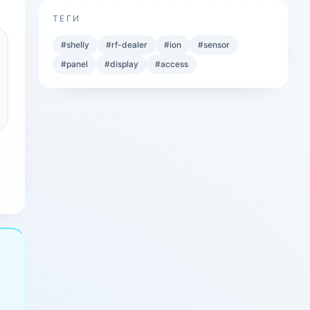
ТЕГИ
#
shelly
#
rf-dealer
#
ion
#
sensor
#
panel
#
display
#
access