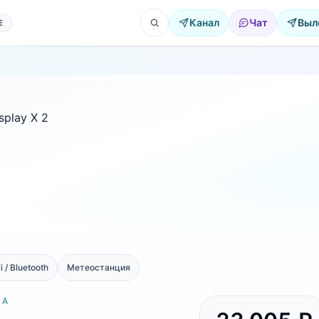
Канал
Чат
Выл
Е
i / Bluetooth
Метеостанция
РА