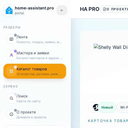
Перейти к содержанию
home-assistant.pro
HA PRO
О ПРОЕКТ
←
portal
РАЗДЕЛЫ
Лента
Новости, товары, заявки, мастера
Мастера и заявки
Каталог мастеров и задачи клиентов
Каталог товаров
Устройства, датчики, реле и комплекты
СЕРВИС
Поиск
Найти по сайту
Новый
Wi-F
О проекте
Доверие и правила
КАРТОЧКА ТОВА