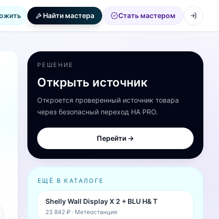
ожить
Найти мастера
Стать мастером
РЕШЕНИЕ
Открыть источник
Откроется проверенный источник товара
через безопасный переход HA PRO.
Перейти →
ЕЩЁ В КАТАЛОГЕ
Shelly Wall Display X 2 + BLU H& T
23 842 ₽
·
Метеостанция