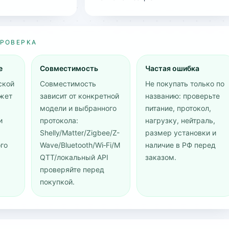
ПРОВЕРКА
е
Совместимость
Частая ошибка
ской
Совместимость
Не покупать только по
жет
зависит от конкретной
названию: проверьте
модели и выбранного
питание, протокол,
и
протокола:
нагрузку, нейтраль,
Shelly/Matter/Zigbee/Z-
размер установки и
го
Wave/Bluetooth/Wi‑Fi/M
наличие в РФ перед
QTT/локальный API
заказом.
проверяйте перед
покупкой.