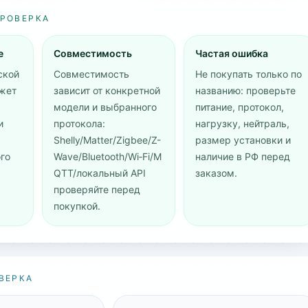
ПРОВЕРКА
е
Совместимость
Частая ошибка
ской
Совместимость
Не покупать только по
жет
зависит от конкретной
названию: проверьте
модели и выбранного
питание, протокол,
и
протокола:
нагрузку, нейтраль,
Shelly/Matter/Zigbee/Z-
размер установки и
го
Wave/Bluetooth/Wi‑Fi/M
наличие в РФ перед
QTT/локальный API
заказом.
проверяйте перед
покупкой.
ВЕРКА