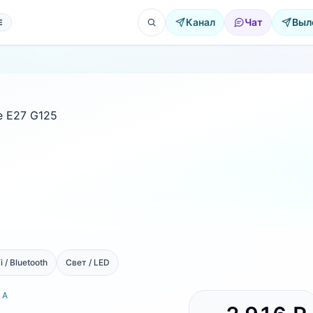
Канал
Чат
Выл
Е
i / Bluetooth
Свет / LED
РА