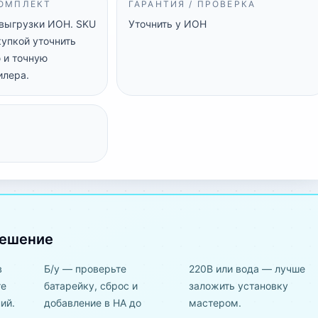
КОМПЛЕКТ
ГАРАНТИЯ / ПРОВЕРКА
 выгрузки ИОН. SKU
Уточнить у ИОН
купкой уточнить
 и точную
илера.
решение
в
Б/у — проверьте
220В или вода — лучше
те
батарейку, сброс и
заложить установку
ий.
добавление в HA до
мастером.