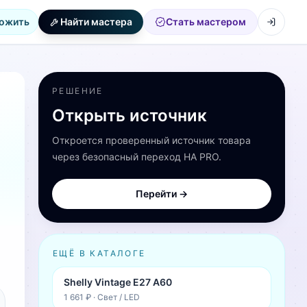
ожить
Найти мастера
Стать мастером
РЕШЕНИЕ
Открыть источник
Откроется проверенный источник товара
через безопасный переход HA PRO.
Перейти →
ЕЩЁ В КАТАЛОГЕ
Shelly Vintage E27 A60
1 661 ₽
·
Свет / LED