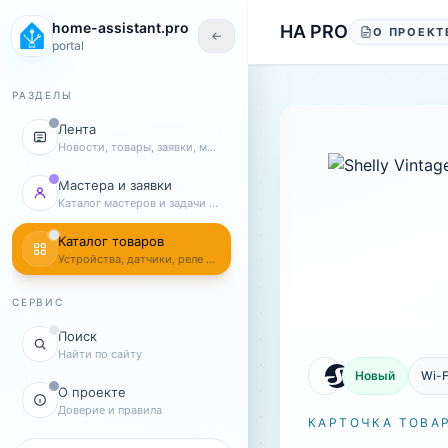
Перейти к содержанию
home-assistant.pro
HA PRO
О ПРОЕКТ
←
portal
РАЗДЕЛЫ
Лента
Новости, товары, заявки, мастера
Мастера и заявки
Каталог мастеров и задачи клиентов
Каталог товаров
Устройства, датчики, реле и комплекты
СЕРВИС
Поиск
Найти по сайту
Новый
Wi-F
О проекте
Доверие и правила
КАРТОЧКА ТОВА