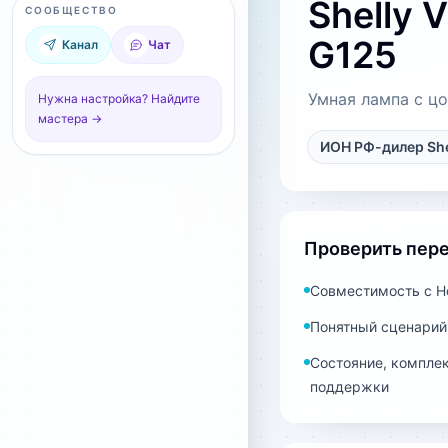
Shelly 
СООБЩЕСТВО
G125
Канал
Чат
Умная лампа с цо
Нужна настройка? Найдите
мастера →
ИОН РФ-дилер She
Проверить пер
Совместимость с Ho
Понятный сценарий
Состояние, комплек
поддержки