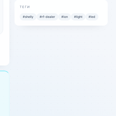
ТЕГИ
#
shelly
#
rf-dealer
#
ion
#
light
#
led