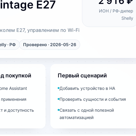
2 916 ₽
Vintage E27
ИОН / РФ-дилер
Shelly
колем E27, управлением по Wi-Fi
lly
· РФ
Проверено · 2026-05-26
ед покупкой
Первый сценарий
me Assistant
Добавить устройство в HA
 применения
Проверить сущности и события
т и доступность
Связать с одной полезной
автоматизацией