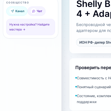
Shelly 
СООБЩЕСТВО
4 + Ada
Канал
Чат
Беспроводной че
Нужна настройка? Найдите
мастера →
адаптером для п
ИОН РФ-дилер She
Проверить пер
Совместимость с Ho
Понятный сценарий
Состояние, комплек
поддержки