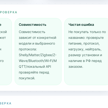
ПРОВЕРКА
е
Совместимость
Частая ошибка
ской
Совместимость
Не покупать только по
жет
зависит от конкретной
названию: проверьте
модели и выбранного
питание, протокол,
и
протокола:
нагрузку, нейтраль,
Shelly/Matter/Zigbee/Z-
размер установки и
го
Wave/Bluetooth/Wi‑Fi/M
наличие в РФ перед
QTT/локальный API
заказом.
проверяйте перед
покупкой.
ВЕРКА