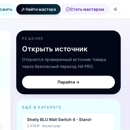
ожить
Найти мастера
Стать мастером
РЕШЕНИЕ
Открыть источник
Откроется проверенный источник товара
через безопасный переход HA PRO.
Перейти →
ЕЩЁ В КАТАЛОГЕ
Shelly BLU Wall Switch 4 - Stand-
2 079 ₽
·
Аксессуар