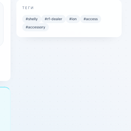
ТЕГИ
#
shelly
#
rf-dealer
#
ion
#
access
#
accessory