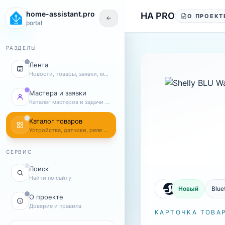
Перейти к содержанию
home-assistant.pro
HA PRO
О ПРОЕКТ
←
portal
РАЗДЕЛЫ
Лента
Новости, товары, заявки, мастера
Мастера и заявки
Каталог мастеров и задачи клиентов
Каталог товаров
Устройства, датчики, реле и комплекты
СЕРВИС
Поиск
Найти по сайту
Новый
Blue
О проекте
Доверие и правила
КАРТОЧКА ТОВА