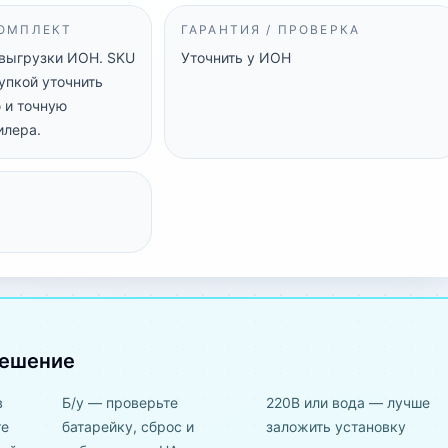
КОМПЛЕКТ
ГАРАНТИЯ / ПРОВЕРКА
 выгрузки ИОН. SKU
Уточнить у ИОН
упкой уточнить
 и точную
илера.
решение
в
Б/у — проверьте
220В или вода — лучше
те
батарейку, сброс и
заложить установку