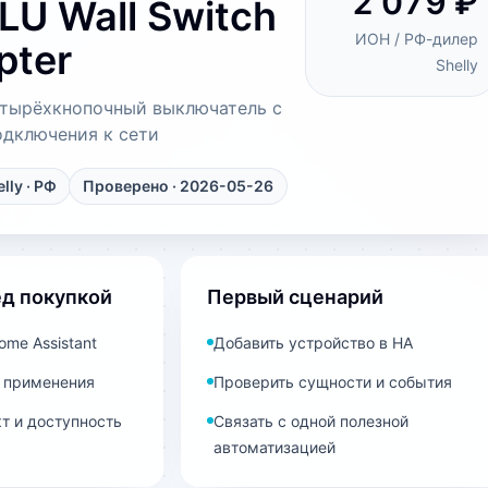
2 079 ₽
BLU Wall Switch
ИОН / РФ-дилер
pter
Shelly
тырёхкнопочный выключатель с
одключения к сети
lly
· РФ
Проверено · 2026-05-26
ед покупкой
Первый сценарий
me Assistant
Добавить устройство в HA
 применения
Проверить сущности и события
т и доступность
Связать с одной полезной
автоматизацией