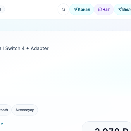
Канал
Чат
Выл
Е
tooth
Аксессуар
РА