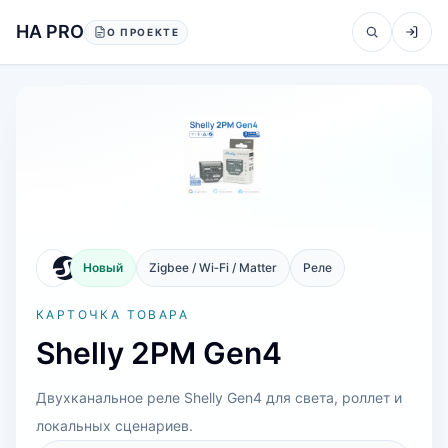
Перейти к содержанию
HA PRO
О ПРОЕКТЕ
Новый
Zigbee / Wi‑Fi / Matter
Реле
КАРТОЧКА ТОВАРА
Shelly 2PM Gen4
Двухканальное реле Shelly Gen4 для света, роллет и
локальных сценариев.