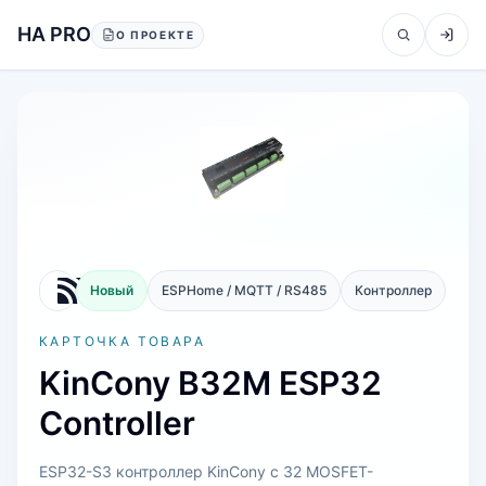
Перейти к содержанию
HA PRO
О ПРОЕКТЕ
Новый
ESPHome / MQTT / RS485
Контроллер
КАРТОЧКА ТОВАРА
KinCony B32M ESP32
Controller
ESP32-S3 контроллер KinCony с 32 MOSFET-