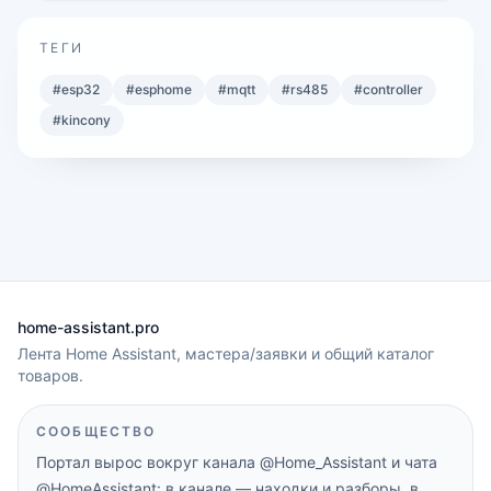
ТЕГИ
#
esp32
#
esphome
#
mqtt
#
rs485
#
controller
#
kincony
home-assistant.pro
Лента Home Assistant, мастера/заявки и общий каталог
товаров.
СООБЩЕСТВО
Портал вырос вокруг канала
@Home_Assistant
и чата
@HomeAssistant
: в канале — находки и разборы, в