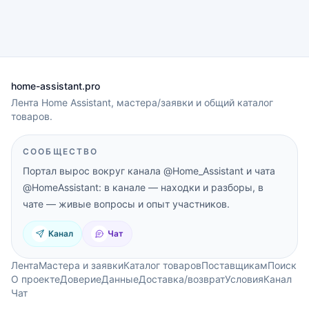
home-assistant.pro
Лента Home Assistant, мастера/заявки и общий каталог
товаров.
СООБЩЕСТВО
Портал вырос вокруг канала
@Home_Assistant
и чата
@HomeAssistant
: в канале — находки и разборы, в
чате — живые вопросы и опыт участников.
Канал
Чат
Лента
Мастера и заявки
Каталог товаров
Поставщикам
Поиск
О проекте
Доверие
Данные
Доставка/возврат
Условия
Канал
Чат